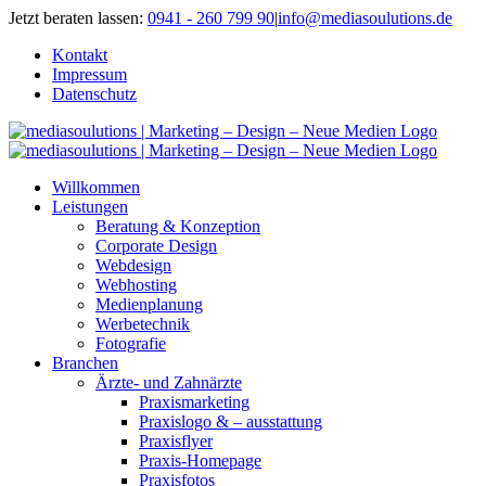
Zum
Jetzt beraten lassen:
0941 - 260 799 90
|
info@mediasoulutions.de
Inhalt
Kontakt
springen
Impressum
Datenschutz
Willkommen
Leistungen
Beratung & Konzeption
Corporate Design
Webdesign
Webhosting
Medienplanung
Werbetechnik
Fotografie
Branchen
Ärzte- und Zahnärzte
Praxismarketing
Praxislogo & – ausstattung
Praxisflyer
Praxis-Homepage
Praxisfotos