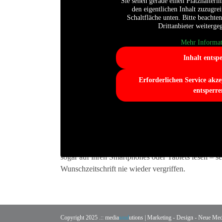
Sie sehen gerade einen Platzhalteri
Der Patient meldet sich mit seinem Facebook-Acco
den eigentlichen Inhalt zuzugrei
sich die Wartezeit angenehmer gestalten. Gleichzeitig
Schaltfläche unten. Bitte beachten
Drittanbieter weiterg
Ihre Vorteile
Mehr Informat
kostenfreies WLAN für Ihre Patienten
Inhalt entsp
Verkürzung der gefühlten Wartezeit
Erforderlichen Service akze
Marketingeffekt für Ihre Praxis
entsperre
Weiterempfehlung unter Freunden – nur digital.
DIGITALER LESEZIRKEL
Zeitschriften und Magazine gehören zum Standardin
sogar auf ihren Smartphones oder Tablets lesen – sei
Wunschzeitschrift nie wieder vergriffen.
Copyright 2025
.:: media
soul
utions | Marketing - Design - Neue Me