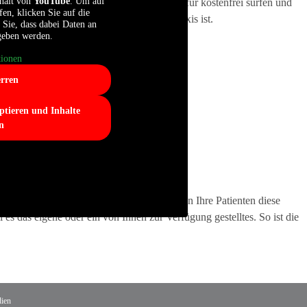
nhalt von
YouTube
. Um auf
unt in Ihrem WLAN-Netzwerk an, kann dafür kostenfrei surfen und
fen, klicken Sie auf die
 postet er automatisch, dass er in Ihrer Praxis ist.
 Sie, dass dabei Daten an
egeben werden.
ionen
erren
ptieren und Inhalte
n
ventar eines Wartezimmers. Künftig können Ihre Patienten diese
 es das eigene oder ein von Ihnen zur Verfügung gestelltes. So ist die
dien