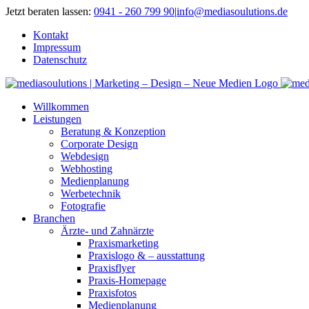
Zum
Jetzt beraten lassen:
0941 - 260 799 90
|
info@mediasoulutions.de
Inhalt
Kontakt
springen
Impressum
Datenschutz
Willkommen
Leistungen
Beratung & Konzeption
Corporate Design
Webdesign
Webhosting
Medienplanung
Werbetechnik
Fotografie
Branchen
Ärzte- und Zahnärzte
Praxismarketing
Praxislogo & – ausstattung
Praxisflyer
Praxis-Homepage
Praxisfotos
Medienplanung