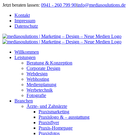
Zum
Jetzt beraten lassen:
0941 - 260 799 90
|
info@mediasoulutions.de
Inhalt
Kontakt
springen
Impressum
Datenschutz
Willkommen
Leistungen
Beratung & Konzeption
Corporate Design
Webdesign
Webhosting
Medienplanung
Werbetechnik
Fotografie
Branchen
Ärzte- und Zahnärzte
Praxismarketing
Praxislogo & – ausstattung
Praxisflyer
Praxis-Homepage
Praxisfotos