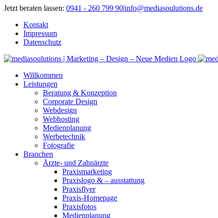
Zum
Jetzt beraten lassen:
0941 - 260 799 90
|
info@mediasoulutions.de
Inhalt
Kontakt
springen
Impressum
Datenschutz
Willkommen
Leistungen
Beratung & Konzeption
Corporate Design
Webdesign
Webhosting
Medienplanung
Werbetechnik
Fotografie
Branchen
Ärzte- und Zahnärzte
Praxismarketing
Praxislogo & – ausstattung
Praxisflyer
Praxis-Homepage
Praxisfotos
Medienplanung